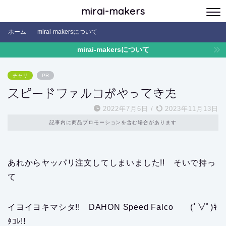
mirai-makers
ホーム
mirai-makersについて
mirai-makersについて
チャリ
PR
スピードファルコがやってきた
2022年7月6日
/
2023年11月13日
記事内に商品プロモーションを含む場合があります
あれからヤッパリ注文してしまいました!! そいで持っ
て
イヨイヨキマシタ!! DAHON Speed Falco (ﾟ∀ﾟ)ｷ
ﾀｺﾚ!!