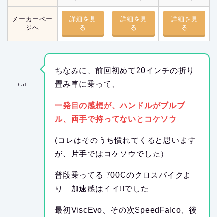
メーカーペー
詳細を見
詳細を見
詳細を見
ジへ
る
る
る
ちなみに、前回初めて20インチの折り
畳み車に乗って、
hal
一発目の感想が、ハンドルがブルブ
ル、両手で持ってないとコケソウ
(コレはそのうち慣れてくると思います
が、片手ではコケソウでした）
普段乗ってる 700Cのクロスバイクよ
り 加速感はイイ!!でした
最初ViscEvo、その次SpeedFalco、後