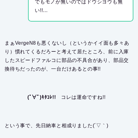
でもモノが無いのではドウシヨウも無
い!!…
まぁVergeN8も悪くないし（というかイイ面も多々あ
り）慣れてくるだろーと考えて居たところ、前に入庫
したスピードファルコに部品の不具合があり、部品交
換待ちだったのが、一台だけあるとの事!!
(ﾟ∀ﾟ)ｷﾀｺﾚ!!
コレは運命ですね!!
という事で、先日納車と相成りました(´▽｀)