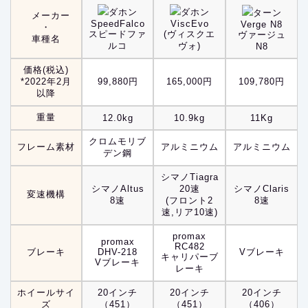
ダホン
ダホン
ターン
メーカー
SpeedFalco
ViscEvo
Verge N8
・
スピードファ
(ヴィスクエ
ヴァージュ
車種名
ルコ
ヴォ)
N8
価格(税込)
*2022年2月
99,880円
165,000円
109,780円
以降
重量
12.0kg
10.9kg
11Kg
クロムモリブ
フレーム素材
アルミニウム
アルミニウム
デン鋼
シマノTiagra
シマノAltus
20速
シマノClaris
変速機構
8速
(フロント2
8速
速,リア10速)
promax
promax
RC482
ブレーキ
DHV-218
Vブレーキ
キャリパーブ
Vブレーキ
レーキ
ホイールサイ
20インチ
20インチ
20インチ
ズ
（451）
（451）
（406）