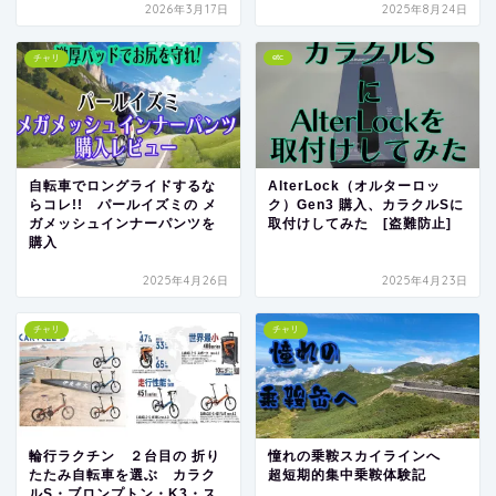
2026年3月17日
2025年8月24日
etc
チャリ
自転車でロングライドするな
AlterLock（オルターロッ
らコレ!! パールイズミの メ
ク）Gen3 購入、カラクルSに
ガメッシュインナーパンツを
取付けしてみた [盗難防止]
購入
2025年4月26日
2025年4月23日
チャリ
チャリ
輪行ラクチン ２台目の 折り
憧れの乗鞍スカイラインへ
たたみ自転車を選ぶ カラク
超短期的集中乗鞍体験記
ルS・ブロンプトン・K3・ス