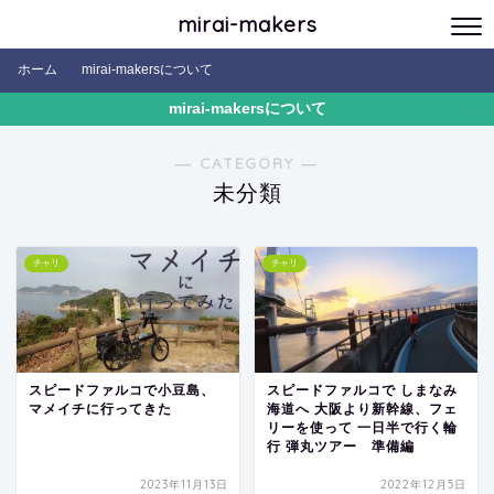
mirai-makers
ホーム
mirai-makersについて
mirai-makersについて
― CATEGORY ―
未分類
チャリ
チャリ
スピードファルコで小豆島、
スピードファルコで しまなみ
マメイチに行ってきた
海道へ 大阪より新幹線、フェ
リーを使って 一日半で行く輪
行 弾丸ツアー 準備編
2023年11月13日
2022年12月5日