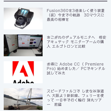
Fusion360を3倍楽しく使う装置
（仮）今までの軌跡 3Dマウスに
最高の相棒を
あこがれのデュアルモニタへ 格安
アキュテック モニターアームの購
入 エルゴトロンと比較
お得に Adobe CC（ Premiere
Pro) 始めました／ PCでキンドル
試してみた
スピードファルコで しまなみ海道
へ 大阪より新幹線、フェリーを使
って 一日半で行く輪行 弾丸ツア
ー 前編