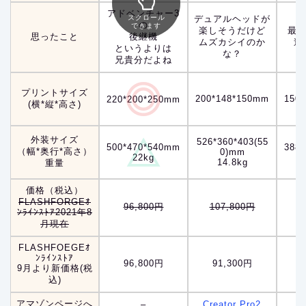
アドベンチャー3
スクロール
デュアルヘッドが
の
できます
楽しそうだけど
最
思ったこと
後継機
ムズカシイのか
迷
というよりは
な？
兄貴分だよね
プリントサイズ
200*148*150mm
150
220*200*250mm
(横*縦*高さ)
外装サイズ
526*360*403(55
500*470*540mm
388
（幅*奥行*高さ）
0)mm
22kg
14.8kg
重量
価格（税込）
FLASHFORGEｵ
96,800円
107,800円
ﾝﾗｲﾝｽﾄｱ2021年8
月現在
FLASHFOEGEｵ
ﾝﾗｲﾝｽﾄｱ
96,800円
91,300円
9月より新価格(税
込)
アマゾンページへ
–
Creator Pro2