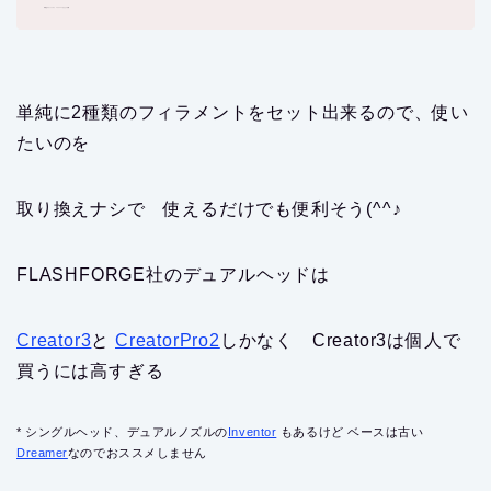
写真はフラッシュフォージジャパンさんより引用
単純に2種類のフィラメントをセット出来るので、使い
たいのを
取り換えナシで 使えるだけでも便利そう(^^♪
FLASHFORGE社のデュアルヘッドは
Creator3
と
CreatorPro2
しかなく Creator3は個人で
買うには高すぎる
* シングルヘッド、デュアルノズルの
Inventor
もあるけど ベースは古い
Dreamer
なのでおススメしません