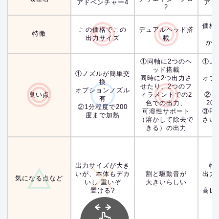
アドベンチャー4
アド
2
価格
この価格でこの
デュアルヘッド搭
特徴
出力サイズ
載
か
①同軸に2つのヘ
①ノ
ッド搭載
①ノズルが簡単交
同時に2つ出力さ
オプ
換
せたり、2つのフ
オプションノズル
良い点
ィラメントでの2
②加
有
色での出力、
20
②1分程度で200
可溶性サポート
③Fi
度まで加熱
（溶かして除去で
さい
きる）の出力
出力サイズが大き
特
いが、本体もデカ
割と駆動音が
出力
気になる点など
いし 重いぞ
大きいらしい
置ける?
高レ