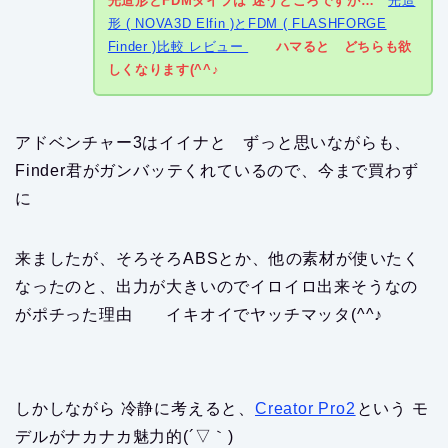
光造形とFDMタイプは 迷うところですが…
光造
形 ( NOVA3D Elfin )とFDM ( FLASHFORGE
Finder )比較 レビュー
ハマると どちらも欲
しくなります(^^♪
アドベンチャー3はイイナと ずっと思いながらも、
Finder君がガンバッテくれているので、今まで買わず
に
来ましたが、そろそろABSとか、他の素材が使いたく
なったのと、出力が大きいのでイロイロ出来そうなの
がポチった理由 イキオイでヤッチマッタ(^^♪
しかしながら 冷静に考えると、
Creator Pro2
という モ
デルがナカナカ魅力的(´▽｀)