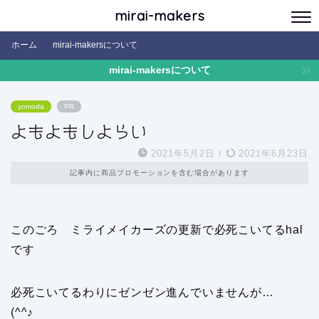
mirai-makers
ホーム
mirai-makersについて
mirai-makersについて
yomoda
PR
よもよもしよらい
2021年5月2日
/
2021年6月23日
記事内に商品プロモーションを含む場合があります
このごろ ミライメイカーズの更新で必死こいてるhal
です
必死こいてるわりにゼンゼン進んでいませんが…
(^^♪