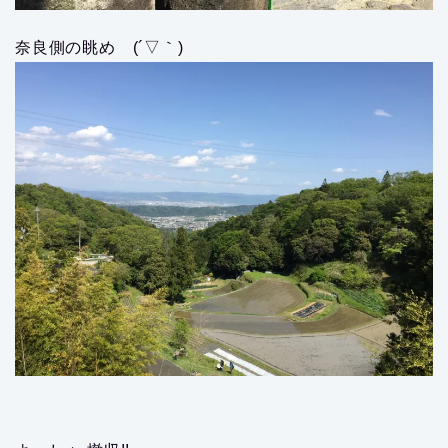
奈良側の眺め (´▽｀)