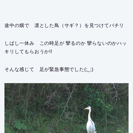
途中の畑で 凛とした鳥（サギ？）を見つけてパチリ
しばし一休み この時足が 攣るのか 攣らないのかハッ
キリしてもらおうか!!
そんな感じて 足が緊急事態でした(;_;)