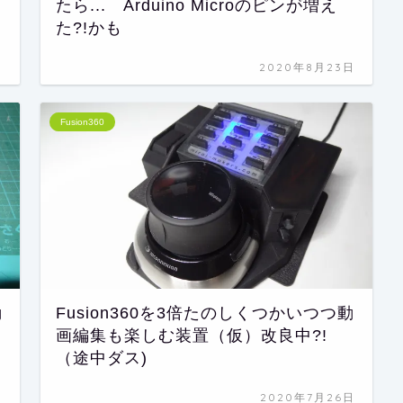
たら... Arduino Microのピンが増え
た?!かも
日
2020年8月23日
Fusion360
動
Fusion360を3倍たのしくつかいつつ動
画編集も楽しむ装置（仮）改良中?!
（途中ダス)
日
2020年7月26日