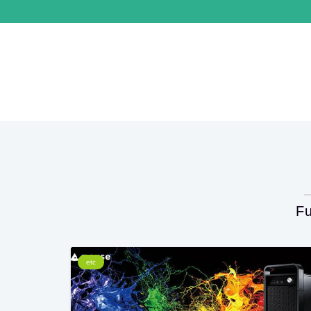
F
etc