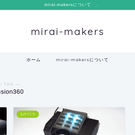
mirai-makersについて
mirai-makers
ホーム
mirai-makersについて
― TAG ―
usion360
ものづくり